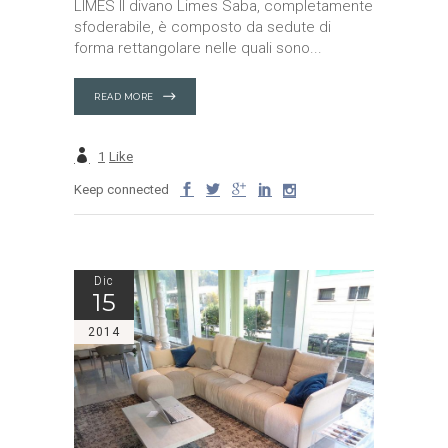
LIMES Il divano Limes Saba, completamente
sfoderabile, è composto da sedute di
forma rettangolare nelle quali sono
READ MORE
1
Like
Keep connected
Dic
15
2014