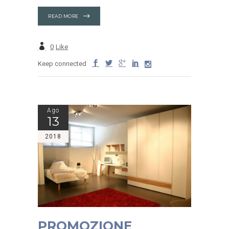
READ MORE
0
Like
Keep connected
Ago
13
2018
PROMOZIONE