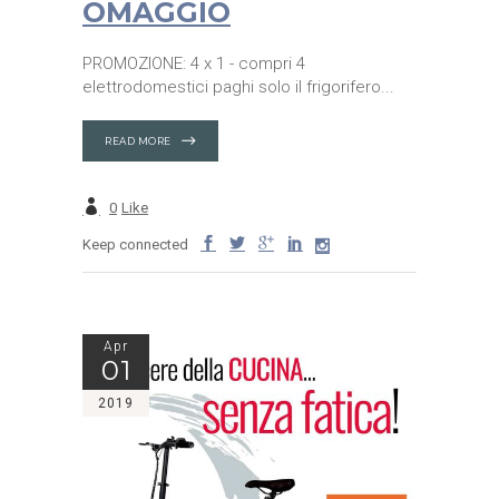
OMAGGIO
PROMOZIONE: 4 x 1 - compri 4
elettrodomestici paghi solo il frigorifero
READ MORE
0
Like
Keep connected
Apr
01
2019