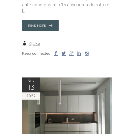
ante sono garantiti 15 anni contro le rotture.
I
READ MORE
0
Like
Keep connected
Nov
13
2022