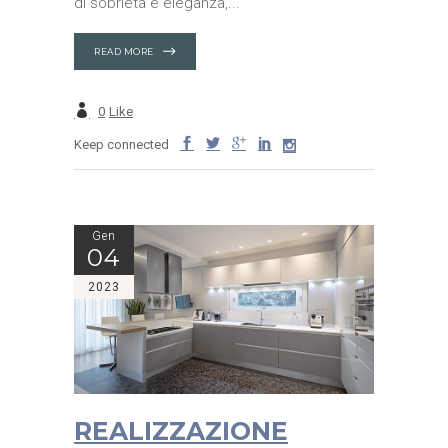
di sobrietà e eleganza,
READ MORE
0
Like
Keep connected
Gen
04
2023
REALIZZAZIONE