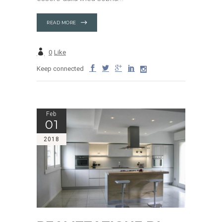
READ MORE
0
Like
Keep connected
Feb
01
2018