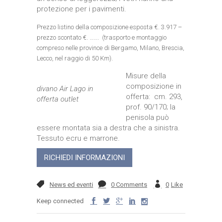
protezione per i pavimenti.
Prezzo listino della composizione esposta €. 3.917 –
prezzo scontato €. ……. (trasporto e montaggio
compreso nelle province di Bergamo, Milano, Brescia,
Lecco, nel raggio di 50 Km).
Misure della
composizione in
divano Air Lago in
offerta: cm. 293,
offerta outlet
prof. 90/170; la
penisola può
essere montata sia a destra che a sinistra.
Tessuto ecru e marrone.
RICHIEDI INFORMAZIONI
News ed eventi
0 Comments
0
Like
Keep connected