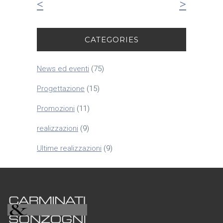
<
>
CATEGORIES
News ed eventi
(75)
Progettazione
(15)
Promozioni
(11)
realizzazioni
(9)
Ultime realizzazioni
(9)