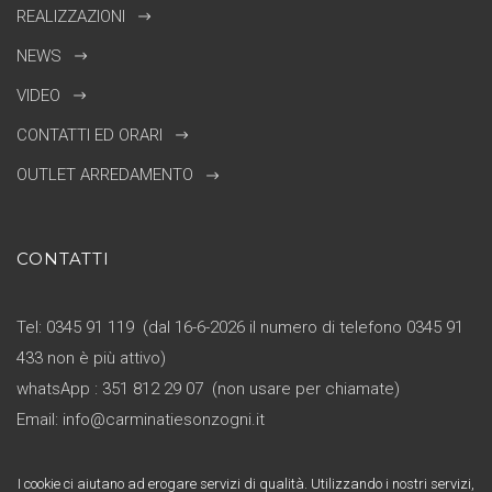
REALIZZAZIONI
NEWS
VIDEO
CONTATTI ED ORARI
OUTLET ARREDAMENTO
CONTATTI
Tel: 0345 91 119 (dal 16-6-2026 il numero di telefono 0345 91
433 non è più attivo)
whatsApp : 351 812 29 07 (non usare per chiamate)
Email: info@carminatiesonzogni.it
© Copyright 2017 Carminati & Sonzogni Arredamenti S.r.l. - P.IVA:
I cookie ci aiutano ad erogare servizi di qualità. Utilizzando i nostri servizi,